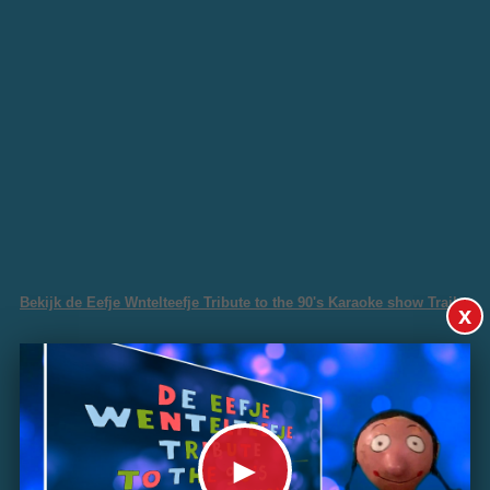
Bekijk de Eefje Wntelteefje Tribute to the 90's Karaoke show Trailer
x
►